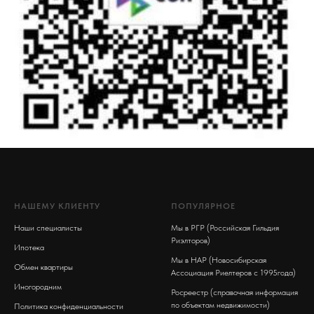
НАШЕМУ КЛИЕНТУ
ПОПУЛЯРНОЕ
Наши специалисты
Мы в РГР (Российская Гильдия
Риэлторов)
Ипотека
Мы в НАР (Новосибирская
Обмен квартиры
Ассоциация Риелтеров с 1995года)
Иногородним
Росреестр (справочная информация
по объектам недвижимости)
Политика конфиденциальности