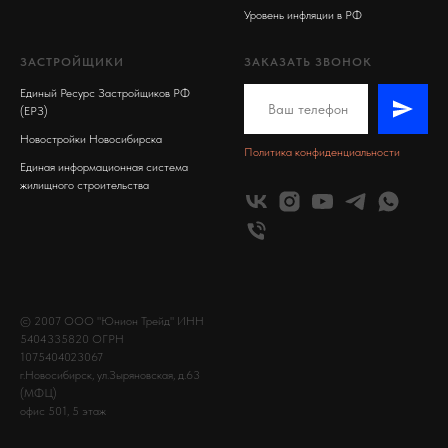
Уровень инфляции в РФ
ЗАСТРОЙЩИКИ
ЗАКАЗАТЬ ЗВОНОК
Единый Ресурс Застройщиков РФ
(ЕРЗ)
Новостройки Новосибирска
Политика конфиденциальности
Единая информационная система
жилищного строительства
© 2007 ООО "Юнион Трейд" ИНН
5404335820 ОГРН
1075404023067
г.Новосибирск, ул.Зыряновская, д.63
(МФЦ)
офис 501, 5 этаж