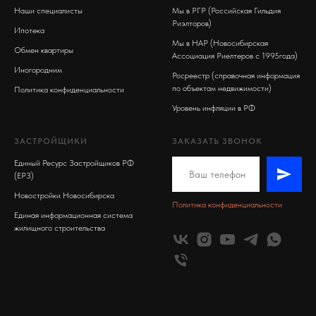
Наши специалисты
Мы в РГР (Российская Гильдия
Риэлторов)
Ипотека
Мы в НАР (Новосибирская
Обмен квартиры
Ассоциация Риелтеров с 1995года)
Иногородним
Росреестр (справочная информация
по объектам недвижимости)
Политика конфиденциальности
Уровень инфляции в РФ
ЗАСТРОЙЩИКИ
ЗАКАЗАТЬ ЗВОНОК
Единый Ресурс Застройщиков РФ
(ЕРЗ)
Новостройки Новосибирска
Политика конфиденциальности
Единая информационная система
жилищного строительства