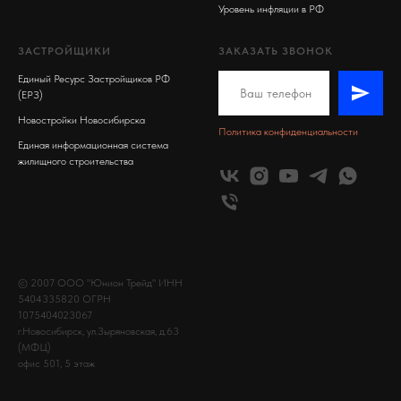
Уровень инфляции в РФ
ЗАСТРОЙЩИКИ
ЗАКАЗАТЬ ЗВОНОК
Единый Ресурс Застройщиков РФ
(ЕРЗ)
Новостройки Новосибирска
Политика конфиденциальности
Единая информационная система
жилищного строительства
© 2007 ООО "Юнион Трейд" ИНН
5404335820 ОГРН
1075404023067
г.Новосибирск, ул.Зыряновская, д.63
(МФЦ)
офис 501, 5 этаж