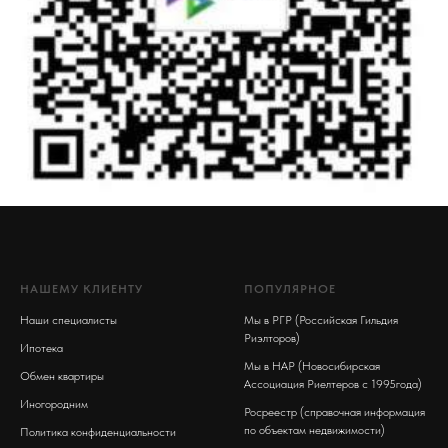
НАШЕМУ КЛИЕНТУ
ПОПУЛЯРНОЕ
Наши специалисты
Мы в РГР (Российская Гильдия
Риэлторов)
Ипотека
Мы в НАР (Новосибирская
Обмен квартиры
Ассоциация Риелтеров с 1995года)
Иногородним
Росреестр (справочная информация
по объектам недвижимости)
Политика конфиденциальности